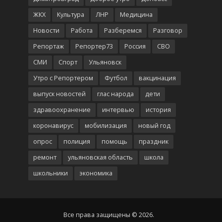
ЖКХ
Культура
ЛНР
Медицина
Новости
Работа
Разберемся
Разговор
Репортаж
Репортер73
Россия
СВО
СМИ
Спорт
Ульяновск
Утро с Репортером
Футбол
вакцинация
выпуск новостей
глас народа
дети
здравоохранение
интервью
история
коронавирус
мобилизация
новый год
опрос
полиция
помощь
праздник
ремонт
ульяновская область
школа
школьники
экономика
Все права защищены © 2026.