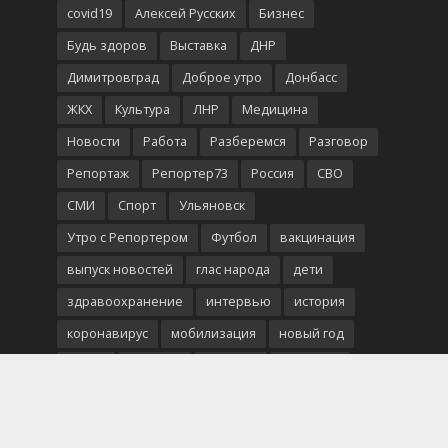
covid19
Алексей Русских
Бизнес
Будь здоров
Выставка
ДНР
Димитровград
Доброе утро
Донбасс
ЖКХ
Культура
ЛНР
Медицина
Новости
Работа
Разберемся
Разговор
Репортаж
Репортер73
Россия
СВО
СМИ
Спорт
Ульяновск
Утро с Репортером
Футбол
вакцинация
выпуск новостей
глас народа
дети
здравоохранение
интервью
история
коронавирус
мобилизация
новый год
опрос
полиция
помощь
праздник
ремонт
ульяновская область
школа
школьники
экономика